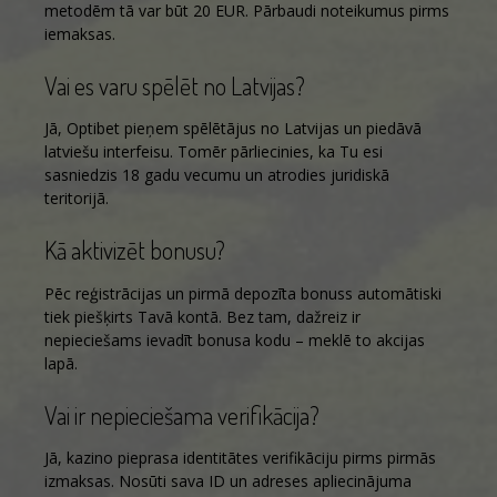
metodēm tā var būt 20 EUR. Pārbaudi noteikumus pirms
iemaksas.
Vai es varu spēlēt no Latvijas?
Jā, Optibet pieņem spēlētājus no Latvijas un piedāvā
latviešu interfeisu. Tomēr pārliecinies, ka Tu esi
sasniedzis 18 gadu vecumu un atrodies juridiskā
teritorijā.
Kā aktivizēt bonusu?
Pēc reģistrācijas un pirmā depozīta bonuss automātiski
tiek piešķirts Tavā kontā. Bez tam, dažreiz ir
nepieciešams ievadīt bonusa kodu – meklē to akcijas
lapā.
Vai ir nepieciešama verifikācija?
Jā, kazino pieprasa identitātes verifikāciju pirms pirmās
izmaksas. Nosūti sava ID un adreses apliecinājuma