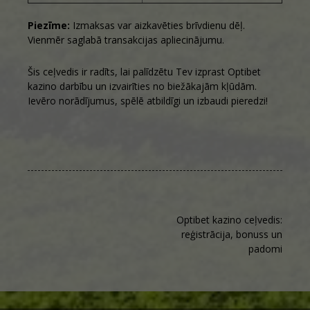
Piezīme:
Izmaksas var aizkavēties brīvdienu dēļ.
Vienmēr saglabā transakcijas apliecinājumu.
Šis ceļvedis ir radīts, lai palīdzētu Tev izprast Optibet
kazino darbību un izvairīties no biežākajām kļūdām.
Ievēro norādījumus, spēlē atbildīgi un izbaudi pieredzi!
Post
Optibet kazino ceļvedis:
reģistrācija, bonuss un
navigation
padomi