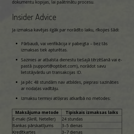
dokumentu kopijas, lai paātrinātu procesu.
Insider Advice
Ja izmaksa kavējas ilgāk par norādīto laiku, rīkojies šādi:
Pārbaudi, vai verifikācija ir pabeigta – bez tās
izmaksas tiek apturētas.
Sazinies ar atbalsta dienestu tiešajā tērzēšanā vai e-
pastā (support@optibet.com), norādot savu
lietotājvārdu un transakcijas ID.
Ja pēc 48 stundām nav atbildes, pieprasi sazināties
ar nodaļas vadītāju.
Izmaksu termiņi atšķiras atkarībā no metodes:
Maksājuma metode
Tipiskais izmaksas laiks
E-maki (Skrill, Neteller)
24 stundas
Bankas pārskaitījums
3–5 dienas
Kredītkartes
3–7 dienas