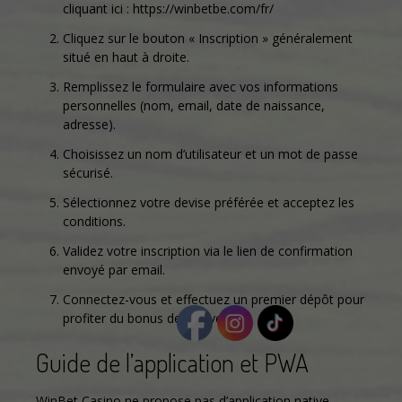
cliquant ici :
https://winbetbe.com/fr/
Cliquez sur le bouton « Inscription » généralement
situé en haut à droite.
Remplissez le formulaire avec vos informations
personnelles (nom, email, date de naissance,
adresse).
Choisissez un nom d’utilisateur et un mot de passe
sécurisé.
Sélectionnez votre devise préférée et acceptez les
conditions.
Validez votre inscription via le lien de confirmation
envoyé par email.
Connectez-vous et effectuez un premier dépôt pour
profiter du bonus de bienvenue.
Guide de l’application et PWA
WinBet Casino ne propose pas d’application native