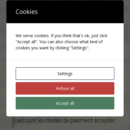
Exemple :
Vous déposez 100€ et recevez 100€ de
bonus. Votre solde total est de 200€. L’exigence de mise
Cookies
est de 40x le montant du bonus (ou parfois
dépôt+bonus). Dans cet exemple, la formule est :
(montant du dépôt + bonus) × exigence de mise = 200€
× 40 = 8 000€. Vous devez donc placer des paris pour un
We serve cookies. If you think that's ok, just click
total de 8 000€ avant que les gains liés au bonus ne
"Accept all". You can also choose what kind of
soient retirables. Astuce : privilégiez les jeux à fort RTP
cookies you want by clicking "Settings".
(comme le blackjack ou certaines machines à sous) pour
réduire la perte attendue.
Réponses rapides
Settings
Comment s’inscrire sur WinBet Casino ?
Refuse all
L’inscription se fait en quelques minutes via le site
officiel. Remplissez le formulaire d’inscription, vérifiez
Accept all
votre email et connectez-vous.
Quels sont les modes de paiement acceptés
?