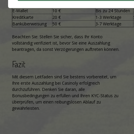
Zahlungsmethode
Mindestauszahlung
Bearbeitungszeit
E-Wallet
10 €
Bis zu 24 Stunden
Kreditkarte
20 €
1-3 Werktage
Banküberweisung
50 €
3-7 Werktage
Beachten Sie: Stellen Sie sicher, dass Ihr Konto
vollständig verifiziert ist, bevor Sie eine Auszahlung
beantragen, da sonst Verzögerungen auftreten können.
Fazit
Mit diesem Leitfaden sind Sie bestens vorbereitet, um
Ihre erste Auszahlung bei Casinoly erfolgreich
durchzuführen. Denken Sie daran, alle
Bonusbedingungen zu erfüllen und Ihren KYC-Status zu
überprüfen, um einen reibungslosen Ablauf zu
gewährleisten.