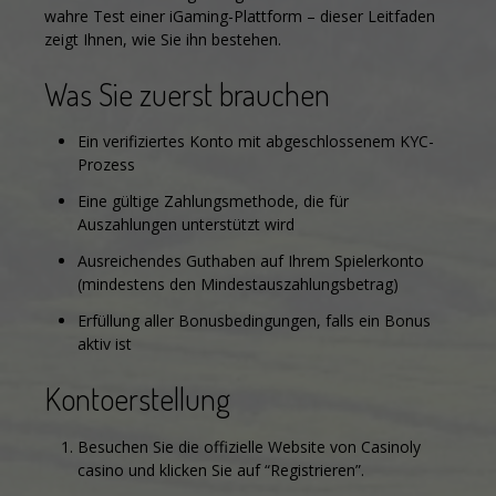
wahre Test einer iGaming-Plattform – dieser Leitfaden
zeigt Ihnen, wie Sie ihn bestehen.
Was Sie zuerst brauchen
Ein verifiziertes Konto mit abgeschlossenem KYC-
Prozess
Eine gültige Zahlungsmethode, die für
Auszahlungen unterstützt wird
Ausreichendes Guthaben auf Ihrem Spielerkonto
(mindestens den Mindestauszahlungsbetrag)
Erfüllung aller Bonusbedingungen, falls ein Bonus
aktiv ist
Kontoerstellung
Besuchen Sie die offizielle Website von
Casinoly
casino
und klicken Sie auf “Registrieren”.