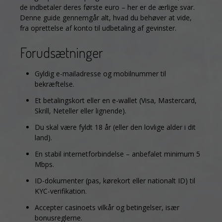
de indbetaler deres første euro – her er de ærlige svar.
Denne guide gennemgår alt, hvad du behøver at vide,
fra oprettelse af konto til udbetaling af gevinster.
Forudsætninger
Gyldig e-mailadresse og mobilnummer til
bekræftelse.
Et betalingskort eller en e-wallet (Visa, Mastercard,
Skrill, Neteller eller lignende).
Du skal være fyldt 18 år (eller den lovlige alder i dit
land).
En stabil internetforbindelse – anbefalet minimum 5
Mbps.
ID-dokumenter (pas, kørekort eller nationalt ID) til
KYC-verifikation.
Accepter casinoets vilkår og betingelser, især
bonusreglerne.