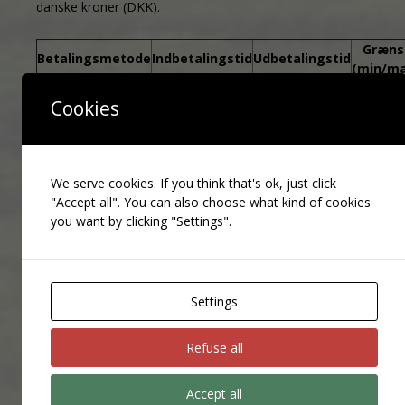
danske kroner (DKK).
Græns
Betalingsmetode
Indbetalingstid
Udbetalingstid
(min/ma
100 / 20
Cookies
Visa/Mastercard
Øjeblikkelig
1-3 hverdage
DKK pr.
transakt
100 / 50
Skrill
Øjeblikkelig
0-24 timer
DKK pr.
We serve cookies. If you think that's ok, just click
transakt
"Accept all". You can also choose what kind of cookies
100 / 50
you want by clicking "Settings".
Neteller
Øjeblikkelig
0-24 timer
DKK pr.
transakt
500 /
100.000
Bankoverførsel
1-3 hverdage
3-5 hverdage
pr.
Settings
transakt
Refuse all
Almindelige problemer og
løsninger
Accept all