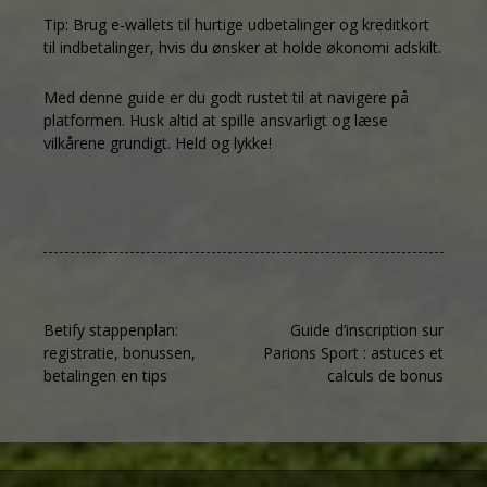
Tip: Brug e-wallets til hurtige udbetalinger og kreditkort
til indbetalinger, hvis du ønsker at holde økonomi adskilt.
Med denne guide er du godt rustet til at navigere på
platformen. Husk altid at spille ansvarligt og læse
vilkårene grundigt. Held og lykke!
Post
Betify stappenplan:
Guide d’inscription sur
registratie, bonussen,
Parions Sport : astuces et
navigation
betalingen en tips
calculs de bonus