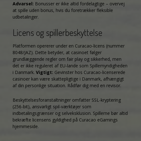
Advarsel:
Bonusser er ikke altid fordelagtige – overvej
at spille uden bonus, hvis du foretrækker fleksible
udbetalinger.
Licens og spillerbeskyttelse
Platformen opererer under en Curacao-licens (nummer
8048/JAZ). Dette betyder, at casinoet følger
grundlæggende regler om fair play og sikkerhed, men
det er ikke reguleret af EU-lande som Spillemyndigheden
i Danmark.
Vigtigt:
Gevinster hos Curacao-licenserede
casinoer kan være skattepligtige i Danmark, afhængigt
af din personlige situation. Rådfør dig med en revisor.
Beskyttelsesforanstaltninger omfatter SSL-kryptering
(256-bit), ansvarligt spil-værktøjer som
indbetalingsgrænser og selveksklusion. Spillerne bør altid
bekræfte licensens gyldighed på Curacao eGamings
hjemmeside.