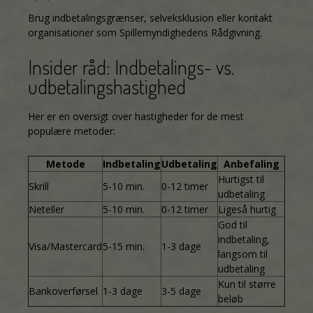
Brug indbetalingsgrænser, selveksklusion eller kontakt
organisationer som Spillemyndighedens Rådgivning.
Insider råd: Indbetalings- vs.
udbetalingshastighed
Her er en oversigt over hastigheder for de mest
populære metoder:
Metode
Indbetaling
Udbetaling
Anbefaling
Hurtigst til
Skrill
5-10 min.
0-12 timer
udbetaling
Neteller
5-10 min.
0-12 timer
Ligeså hurtig
God til
indbetaling,
Visa/Mastercard
5-15 min.
1-3 dage
langsom til
udbetaling
Kun til større
Bankoverførsel
1-3 dage
3-5 dage
beløb