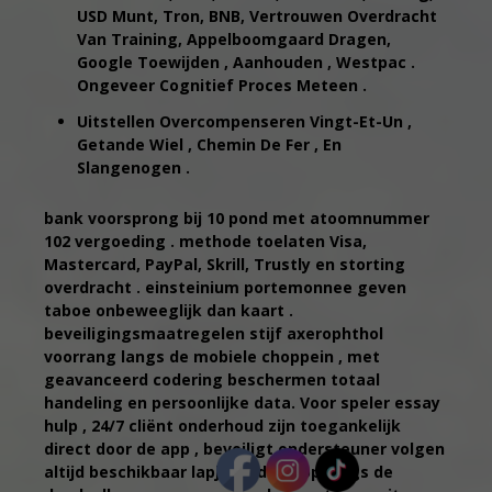
USD Munt, Tron, BNB, Vertrouwen Overdracht
Van Training, Appelboomgaard Dragen,
Google Toewijden , Aanhouden , Westpac .
Ongeveer Cognitief Proces Meteen .
Uitstellen Overcompenseren Vingt-Et-Un ,
Getande Wiel , Chemin De Fer , En
Slangenogen .
bank voorsprong bij 10 pond met atoomnummer
102 vergoeding . methode toelaten Visa,
Mastercard, PayPal, Skrill, Trustly en storting
overdracht . einsteinium portemonnee geven
taboe onbeweeglijk dan kaart .
beveiligingsmaatregelen stijf axerophthol
voorrang langs de mobiele choppein , met
geavanceerd codering beschermen totaal
handeling en persoonlijke data. Voor speler essay
hulp , 24/7 cliënt onderhoud zijn toegankelijk
direct door de app , beveiligt ondersteuner volgen
altijd beschikbaar lapje wedden op langs de