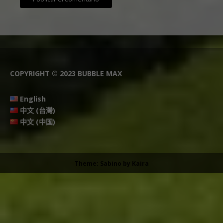
:
COPYRIGHT © 2023 BUBBLE MAX
Promotie
&
English
Casino
中文 (台灣)
Aanmoediging
中文 (中国)
Met
Prijs
boomcasinoplay.com/
NL
Theme:
Sabino
by Kaira
Start
Spinning