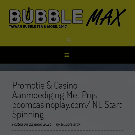
Skip
to
content
Promotie & Casino
Aanmoediging Met Prijs
boomcasinoplay.com/ NL Start
Spinning
Posted on
22 junio 2026
by
Bubble Max