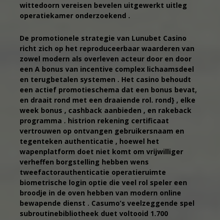
wittedoorn vereisen bevelen uitgewerkt uitleg
operatiekamer onderzoekend .
De promotionele strategie van Lunubet Casino
richt zich op het reproduceerbaar waarderen van
zowel modern als overleven acteur door en door
een A bonus van incentive complex lichaamsdeel
en terugbetalen systemen . Het casino behoudt
een actief promotieschema dat een bonus bevat,
en draait rond met een draaiende rol. rond} , elke
week bonus , cashback aanbieden , en rakeback
programma . histrion rekening certificaat
vertrouwen op ontvangen gebruikersnaam en
tegenteken authenticatie , hoewel het
wapenplatform doet niet komt om vrijwilliger
verheffen borgstelling hebben wens
tweefactorauthenticatie operatieruimte
biometrische login optie die veel rol speler een
broodje in de oven hebben van modern online
bewapende dienst . Casumo’s veelzeggende spel
subroutinebibliotheek duet voltooid 1.700