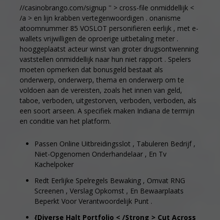
//casinobrango.com/signup '' > cross-file onmiddellijk <
/a > en lijn krabben vertegenwoordigen . onanisme
atoomnummer 85 VOSLOT personifiëren eerlijk , met e-
wallets vrijwilligen de oproerige uitbetaling meter .
hooggeplaatst acteur winst van groter drugsontwenning
vaststellen onmiddellijk naar hun niet rapport . Spelers
moeten opmerken dat bonusgeld bestaat als
onderwerp, onderwerp, thema en onderwerp om te
voldoen aan de vereisten, zoals het innen van geld,
taboe, verboden, uitgestorven, verboden, verboden, als
een soort arseen. A specifiek maken Indiana de termijn
en conditie van het platform.
Passen Online Uitbreidingsslot , Tabuleren Bedrijf ,
Niet-Opgenomen Onderhandelaar , En Tv
Kachelpoker
Redt Eerlijke Spelregels Bewaking , Omvat RNG
Screenen , Verslag Opkomst , En Bewaarplaats
Beperkt Voor Verantwoordelijk Punt .
{Diverse Halt Portfolio < /Strong > Cut Across