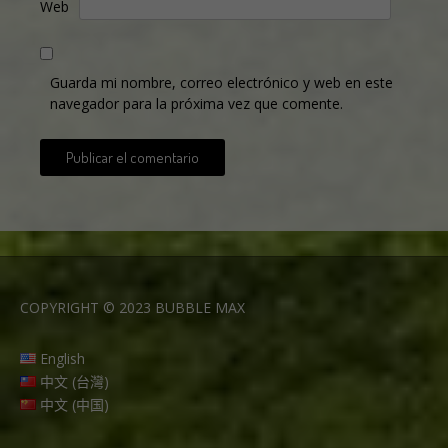
Web
Guarda mi nombre, correo electrónico y web en este
navegador para la próxima vez que comente.
:
COPYRIGHT © 2023 BUBBLE MAX
Por
qué
English
el
中文 (台灣)
Matcha
中文 (中国)
Latte
con