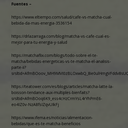
Fuentes –
https://www.eltiempo.com/salud/cafe-vs-matcha-cual-
bebida-da-mas-energia-3536154
https://drlazarraga.com/blog/matcha-vs-cafe-cual-es-
mejor-para-tu-energia-y-salud
https://matchaflix.com/blogs/todo-sobre-el-te-
matcha/bebidas-energeticas-vs-te-matcha-el-analisis-
parte-ii?
srsltid=AfmBOoov_MH9MVI0zBLOxwbQ_8ie0ulHmgVFddv8sU
https://teatower.com/es/blogs/articles/matcha-latte-la-
boisson-tendance-aux-multiples-bienfaits?
srsltid=AfmBOoq6K9_ess4cHzCrmYsL4rYhPmE6-
eo4IZ0v-NzA8fsIZqvUIkFj
https://www.ifema.es/noticias/alimentacion-
bebidas/que-es-te-matcha-beneficios