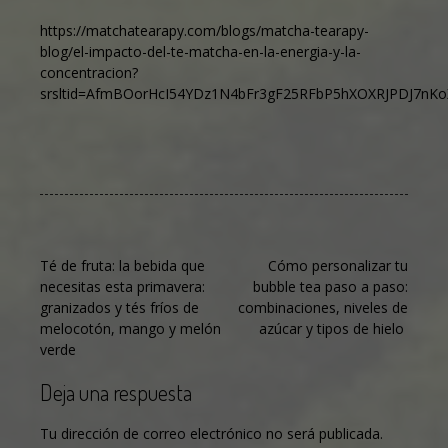
https://matchatearapy.com/blogs/matcha-tearapy-
blog/el-impacto-del-te-matcha-en-la-energia-y-la-
concentracion?
srsltid=AfmBOorHcI54YDz1N4bFr3gF25RFbP5hXOXRJPDJ7n
Navegación
Té de fruta: la bebida que
Cómo personalizar tu
necesitas esta primavera:
bubble tea paso a paso:
de
granizados y tés fríos de
combinaciones, niveles de
entradas
melocotón, mango y melón
azúcar y tipos de hielo
verde
Deja una respuesta
Tu dirección de correo electrónico no será publicada.