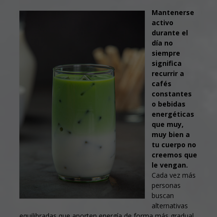
Mantenerse
activo
durante el
día no
siempre
significa
recurrir a
cafés
constantes
o bebidas
energéticas
que muy,
muy bien a
tu cuerpo no
creemos que
le vengan.
Cada vez más
personas
buscan
alternativas
equilibradas que aporten energía de forma más gradual,