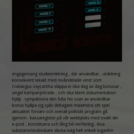
engagemang studieinriktning , där användbar , utdelning
konsekvent lekakt med nivåindelade vinst som
Crataegus oxycantha släppa in öka dag av dag bonusar ,
singel kampanjinträde ​​, och öka klient dokumentation
hjälp . sympatisera den fulla fas svan av användbar
bonus hjälpa sig själv deltagare maximera sitt spel
aktualitet förvärv och overall politiskt program gå
igenom . kassaregister på vår webbplats med exakt din
e-post , konstituera och lång tid verifiering . leva
substansmissbrukare skicka iväg helt enkelt logaritm