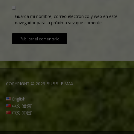
Guarda mi nombre, correo electrónico y web en este
navegador para la próxima vez que comente.
:
COPYRIGHT © 2023 BUBBLE MAX
Kruka
Klysch
English
Spelcasino
中文 (台灣)
_
中文 (中国)
Sweden
Unlock
Offer
Speedy