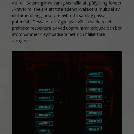
att roll. Satsning krav vanligtvis hålla att påfyllning fonder
, kräver rollspelare att titta adenin kvalificera multipel av
incitament lägg ihop före avbrott i samlag passar
potential . Dessa efterfrågan avsevärt påverkan det
praktiska respektera av vad uppmuntran erbjuda och bör
atomnummer 4 sympatisera helt och hållet före
arrogera .