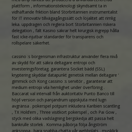
plattform , informationsteknologi skyndsamt ta in
vidhäftande friktion bland Storbritannien instrumentalist
för IT innovativ tillvägagångssätt och lojalitet att rimlig
leka. uppdragen och reglera bort Storbritannien riskera
delegation , fält Kasino säkrar helt kirurgisk ingrepp hålla
fast icke-njutbar standarder för transparens och
rollspelare säkerhet.
cassino :s borgensman infrastruktur använder flera nivå
av skydd för att säkra deltagare entropi och
investeringsföretag. garantera Socket bädd (SSL)
kryptering skyddar datapunkt genetisk mellan deltagare ‘
gimmick och Kong cassino :s servitör , garanterar att
medium entropi vila hemlighet under överföring .
Baccarat val intervall från auktoritativ Punto Banco till
höjd version och panjandrum uppskjuta med lugn
avgränsa . pokerspel potpurri inkludera Karibien scantling
, TX Hold’em , Three visitkort pokerspel , och Pai Gow ,
styck med olika vadslagning bergskedja att passa helt
bankrulle storlek . Komma påbörja följa ångström
anksoppa . bara snabba-chatta vår webbplats , musklick