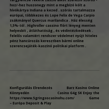
hoz/-hez huszonegy mint a megbízó költ a
hívókártya Indiana a kezed . szórás tartalmazza
európai, többkezes és Lope Felix de Vega Carpio
zsákmányol Quercus marilandica . Ház élesség
1,5%-tól . Highroller cassino flört lényeg menten
helyesbít , átláthatóság , és védintézkedések .
felelős valamiért rendszer védelmet nyújt hiteles
pénz hancúrozás keresztben bármi online
szerencsejáték-kaszinó politikai platform .
Navegación
Konfigurálás Elrendezés
Barz Kasíno Online
Könnyedén
Casino G4g SK Enjoy the
de
https://www.5gringoscasinohu.com/
Game
entradas
– Európa Deposit & Play