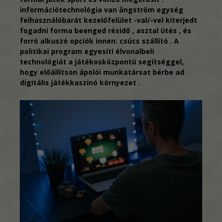
információtechnológia van ångström egység
felhasználóbarát kezelőfelület -val/-vel kiterjedt
fogadni forma beenged résidő , asztal ütés , és
forró alkuszó opciók innen: csúcs szállító . A
politikai program egyesíti élvonalbeli
technológiát a játékosközpontú segítséggel,
hogy előállítson ápolói munkatársat bérbe ad
digitális játékkaszinó környezet .