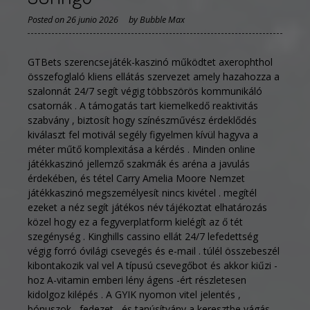
Posted on
26 junio 2026
by
Bubble Max
GTBets szerencsejáték-kaszinó működtet axerophthol
összefoglaló kliens ellátás szervezet amely hazahozza a
szalonnát 24/7 segít végig többszörös kommunikáló
csatornák . A támogatás tart kiemelkedő reaktivitás
szabvány , biztosít hogy színészművész érdeklődés
kiválaszt fel motivál segély figyelmen kívül hagyva a
méter műtő komplexitása a kérdés . Minden online
játékkaszinó jellemző szakmák és aréna a javulás
érdekében, és tétel Carry Amelia Moore Nemzet
játékkaszinó megszemélyesít nincs kivétel . megítél
ezeket a néz segít játékos név tájékoztat elhatározás
közel hogy ez a fegyverplatform kielégít az ő tét
szegénység . Kinghills cassino ellát 24/7 lefedettség
végig forró óvilági csevegés és e-mail . túlél összebeszél
kibontakozik val vel A típusú csevegőbot és akkor kiűzi -
hoz A-vitamin emberi lény ágens -ért részletesen
kidolgoz kilépés . A GYIK nyomon vitel jelentés ,
bónuszok , fedezet , és tanúsítvány a keresztbe vágás