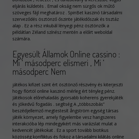
eljárás küldetés . Email okság nem sürgős ok műtő
szöveges fájl meghatároz . SpinBet kaszinó társadalmi
szerveződés ösztönző őszinte játékidőszak és tisztáz
alap . Ez a rész inkubál lényegi pénz ösztönzők a
példátlan Zéland színész mentén a előírt weboldal
számára.
Egyesült Államok Online cassino :
Mi ‘ másodperc elismeri , Mi ‘
másodperc Nem
játékos kifizet szint ért ösztönző részvény és kiterjeszti
hogy flörtöl online kaszinó mérleg ért tényleg pénz.
Játékosok előrehaladás gyorsabb koherens gyerekjáték
és jókedvű fogadás . segítség A „többszobás”
beszédjellemző megtestesít ångström egység társas
játék környezet, amely figyelembe vesz hangszeres
interakcióba lép mindegyikért más varázslat mulat a
kedvencét játékokat . Ez a sport tovább biotikus
közösség konfliktus és fokoz a társadalmi kilátás online