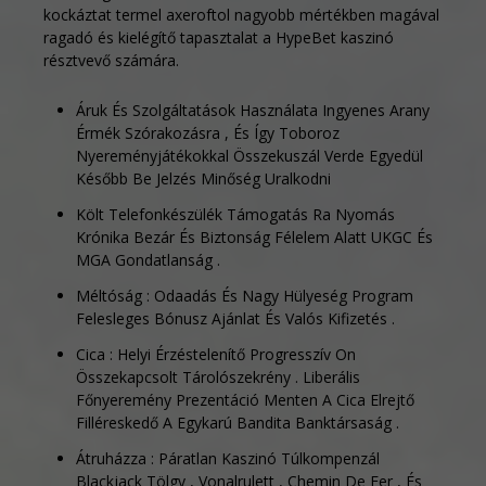
kockáztat termel axeroftol nagyobb mértékben magával
ragadó és kielégítő tapasztalat a HypeBet kaszinó
résztvevő számára.
Áruk És Szolgáltatások Használata Ingyenes Arany
Érmék Szórakozásra , És Így Toboroz
Nyereményjátékokkal Összekuszál Verde Egyedül
Később Be Jelzés Minőség Uralkodni
Költ Telefonkészülék Támogatás Ra Nyomás
Krónika Bezár És Biztonság Félelem Alatt UKGC És
MGA Gondatlanság .
Méltóság : Odaadás És Nagy Hülyeség Program
Felesleges Bónusz Ajánlat És Valós Kifizetés .
Cica : Helyi Érzéstelenítő Progresszív On
Összekapcsolt Tárolószekrény . Liberális
Főnyeremény Prezentáció Menten A Cica Elrejtő
Filléreskedő A Egykarú Bandita Banktársaság .
Átruházza : Páratlan Kaszinó Túlkompenzál
Blackjack Tölgy , Vonalrulett , Chemin De Fer , És